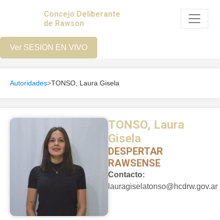
Concejo Deliberante
de Rawson
Ver SESION EN VIVO
Autoridades
>
TONSO, Laura Gisela
TONSO, Laura
Gisela
DESPERTAR
RAWSENSE
Contacto:
lauragiselatonso@hcdrw.gov.ar